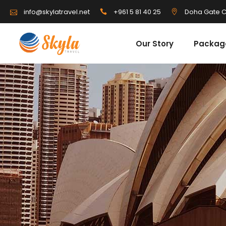
info@skylatravel.net
+961 5 81 40 25
Doha Gate C
Our Story
Packag