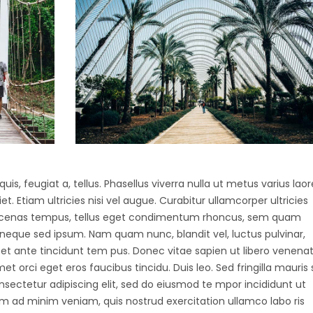
uis, feugiat a, tellus. Phasellus viverra nulla ut metus varius laor
 Etiam ultricies nisi vel augue. Curabitur ullamcorper ultricies
Maecenas tempus, tellus eget condimentum rhoncus, sem quam
 neque sed ipsum. Nam quam nunc, blandit vel, luctus pulvinar,
et ante tincidunt tem pus. Donec vitae sapien ut libero venenat
et orci eget eros faucibus tincidu. Duis leo. Sed fringilla mauris s
nsectetur adipiscing elit, sed do eiusmod te mpor incididunt ut
m ad minim veniam, quis nostrud exercitation ullamco labo ris