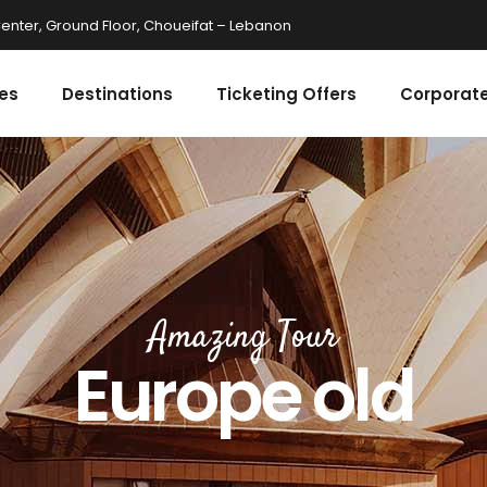
enter, Ground Floor, Choueifat – Lebanon
es
Destinations
Ticketing Offers
Corporate
Amazing Tour
Europe old