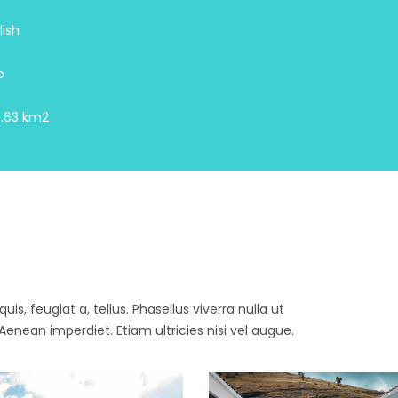
lish
o
.63 km2
is, feugiat a, tellus. Phasellus viverra nulla ut
enean imperdiet. Etiam ultricies nisi vel augue.