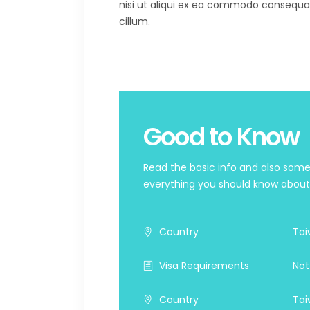
nisi ut aliqui ex ea commodo consequat. 
cillum.
Good to Know
Read the basic info and also some 
everything you should know about t
Country
Tai
Visa Requirements
Not
Country
Tai