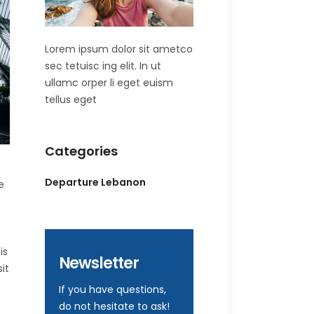
Lorem ipsum dolor sit ametco
sec tetuisc ing elit. In ut
ullamc orper li eget euism
tellus eget
Categories
Departure Lebanon
e
is
Newsletter
it
If you have questions,
do not hesitate to ask!