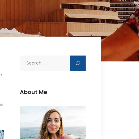
Search
for:
e
About Me
is