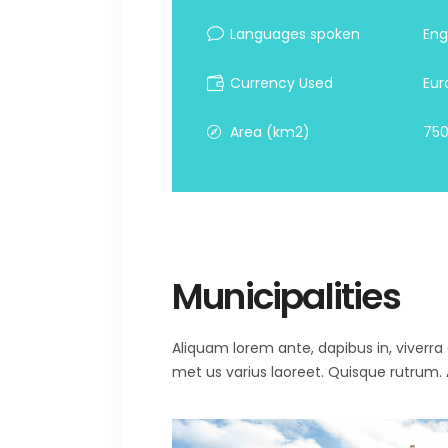
Languages spoken
Eng
Currency Used
Eur
Area (km2)
750
Municipalities
Aliquam lorem ante, dapibus in, viverra qu
met us varius laoreet. Quisque rutrum. A